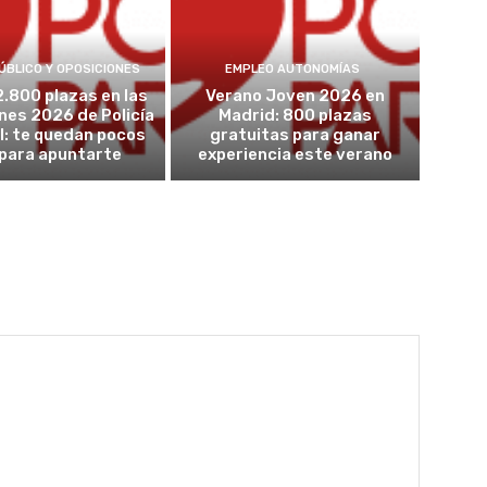
ÚBLICO Y OPOSICIONES
EMPLEO AUTONOMÍAS
2.800 plazas en las
Verano Joven 2026 en
nes 2026 de Policía
Madrid: 800 plazas
l: te quedan pocos
gratuitas para ganar
 para apuntarte
experiencia este verano