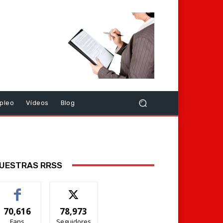
pleo
Vídeos
Blog
UESTRAS RRSS
70,616
78,973
Fans
Seguidores