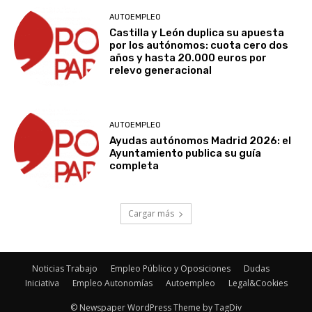
AUTOEMPLEO
Castilla y León duplica su apuesta
por los autónomos: cuota cero dos
años y hasta 20.000 euros por
relevo generacional
AUTOEMPLEO
Ayudas autónomos Madrid 2026: el
Ayuntamiento publica su guía
completa
Cargar más
Noticias Trabajo
Empleo Público y Oposiciones
Dudas
Iniciativa
Empleo Autonomías
Autoempleo
Legal&Cookies
© Newspaper WordPress Theme by TagDiv