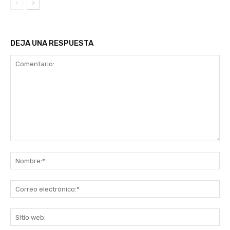
DEJA UNA RESPUESTA
Comentario:
No
Co
ele
Sit
we