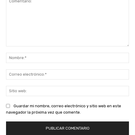
Comentario:
No
Co
ele
Sit
we
Guardar mi nombre, correo electrónico y sitio web en este
navegador la próxima vez que comente.