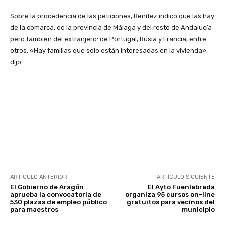
Sobre la procedencia de las peticiones, Benítez indicó que las hay
de la comarca, de la provincia de Málaga y del resto de Andalucía
pero también del extranjero: de Portugal, Rusia y Francia, entre
otros. «Hay familias que solo están interesadas en la vivienda»,
dijo.
Facebook
X
WhatsApp
Li
ARTÍCULO ANTERIOR
ARTÍCULO SIGUIENTE
El Gobierno de Aragón
El Ayto Fuenlabrada
aprueba la convocatoria de
organiza 95 cursos on-line
530 plazas de empleo público
gratuitos para vecinos del
para maestros
municipio