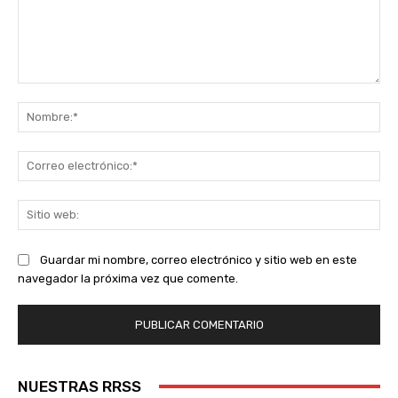
Comentario:
No
Co
ele
Sit
we
Guardar mi nombre, correo electrónico y sitio web en este
navegador la próxima vez que comente.
NUESTRAS RRSS