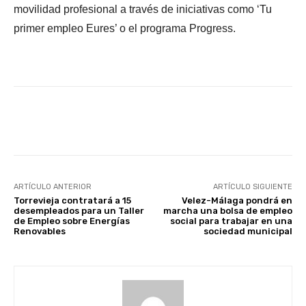
movilidad profesional a través de iniciativas como ‘Tu
primer empleo Eures’ o el programa Progress.
Facebook
X
WhatsApp
Li
ARTÍCULO ANTERIOR
ARTÍCULO SIGUIENTE
Torrevieja contratará a 15
Velez-Málaga pondrá en
desempleados para un Taller
marcha una bolsa de empleo
de Empleo sobre Energías
social para trabajar en una
Renovables
sociedad municipal