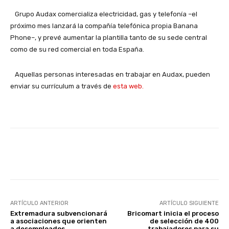
Grupo Audax comercializa electricidad, gas y telefonía –el
próximo mes lanzará la compañía telefónica propia Banana
Phone–, y prevé aumentar la plantilla tanto de su sede central
como de su red comercial en toda España.
Aquellas personas interesadas en trabajar en Audax, pueden
enviar su currículum a través de
esta web.
Facebook
X
WhatsApp
Li
ARTÍCULO ANTERIOR
ARTÍCULO SIGUIENTE
Extremadura subvencionará
Bricomart inicia el proceso
a asociaciones que orienten
de selección de 400
a desempleados
trabajadores para su