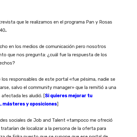
ntrevista que le realizamos en el programa Pan y Rosas
 40
.
ucho en los medios de comunicación pero nosotros
to que nos pregunta: ¿cuál fue la respuesta de los
hechos?
de los responsables de este portal «fue pésima, nadie se
rse, salvo el community manager» que la remitió a una
afectada les aludió. [
Si quieres mejorar tu
s, másteres y oposiciones
]
redes sociales de Job and Talent «tampoco me ofreció
ratarían de localizar a la persona de la oferta para
ñeza de Erika puesto que se supone que ese portal de