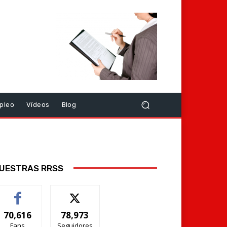
pleo
Vídeos
Blog
UESTRAS RRSS
70,616
78,973
Fans
Seguidores