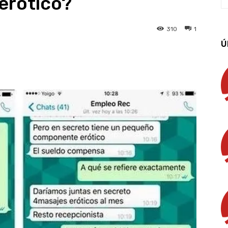
 erótico?
310
1
Ú
App
Linkedin
Email
Imprimir