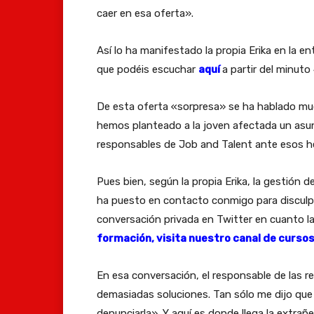
caer en esa oferta».
Así lo ha manifestado la propia Erika en la e
que podéis escuchar
aquí
a partir del minuto
De esta oferta «sorpresa» se ha hablado m
hemos planteado a la joven afectada un asun
responsables de Job and Talent ante esos 
Pues bien, según la propia Erika, la gestión 
ha puesto en contacto conmigo para disculpa
conversación privada en Twitter en cuanto la 
formación, visita nuestro canal de curso
En esa conversación, el responsable de las 
demasiadas soluciones. Tan sólo me dijo que t
denunciarla». Y aquí es donde llega la extra