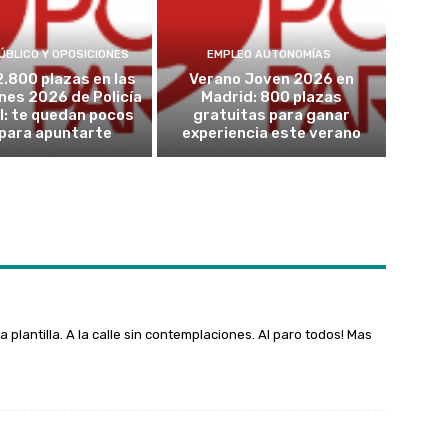
ÚBLICO Y OPOSICIONES
EMPLEO AUTONOMÍAS
2.800 plazas en las
Verano Joven 2026 en
nes 2026 de Policía
Madrid: 800 plazas
l: te quedan pocos
gratuitas para ganar
 para apuntarte
experiencia este verano
 plantilla. A la calle sin contemplaciones. Al paro todos! Mas