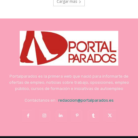
Cargar más
Portalparados es la primera web que nació para informarte de
ofertas de empleo, noticias sobre trabajo, oposiciones, empleo
público, cursos de formación e iniciativas de autoempleo
Contáctanos en :
redaccion@portalparados.es