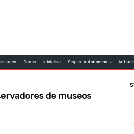
siciones
Dudas
Iniciativa
Empleo Autonomías
Autoem
S
servadores de museos