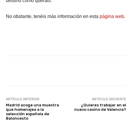
destino como queráis.
No obstante, tenéis más información en esta
página web
.
Facebook
X
WhatsApp
Li
ARTÍCULO ANTERIOR
ARTÍCULO SIGUIENTE
Madrid acoge una muestra
¿Quieres trabajar en el
que homenajea a la
nuevo casino de Valencia?
selección española de
Baloncesto