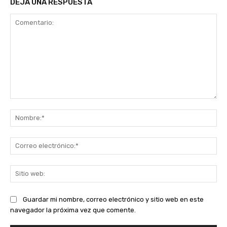
DEJA UNA RESPUESTA
Comentario:
No
Co
ele
Sit
we
Guardar mi nombre, correo electrónico y sitio web en este
navegador la próxima vez que comente.