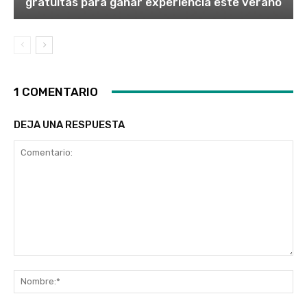
gratuitas para ganar experiencia este verano
1 COMENTARIO
DEJA UNA RESPUESTA
Comentario:
No