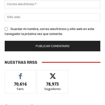
Co
ele
Sit
we
Guardar mi nombre, correo electrónico y sitio web en este
navegador la próxima vez que comente.
NUESTRAS RRSS
70,616
78,973
Fans
Seguidores