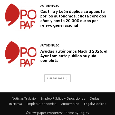
AUTOEMPLEO
Castilla y León duplica su apuesta
por los autónomos: cuota cero dos
años y hasta 20.000 euros por
relevo generacional
AUTOEMPLEO
Ayudas autónomos Madrid 2026: el
Ayuntamiento publica su guía
completa
Cargar más
Noticias Trabajo
Empleo Público y Oposiciones
Dudas
Iniciativa
Empleo Autonomías
Autoempleo
Legal&Cookies
© Newspaper WordPress Theme by TagDiv