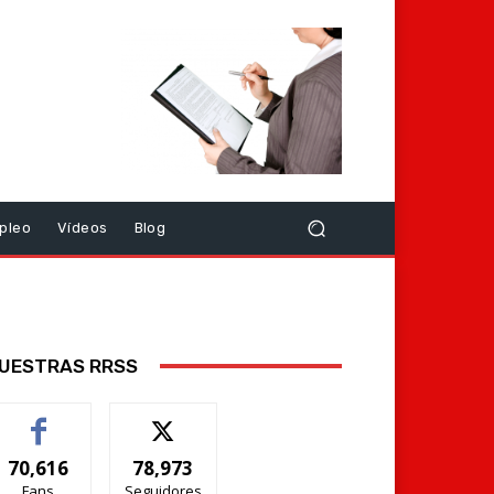
pleo
Vídeos
Blog
UESTRAS RRSS
70,616
78,973
Fans
Seguidores