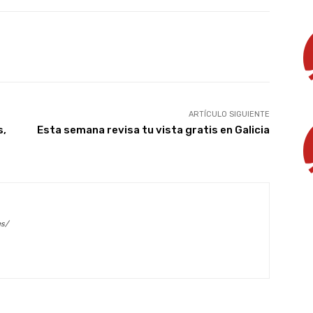
X
WhatsApp
Linkedin
Email
ARTÍCULO SIGUIENTE
s,
Esta semana revisa tu vista gratis en Galicia
es/