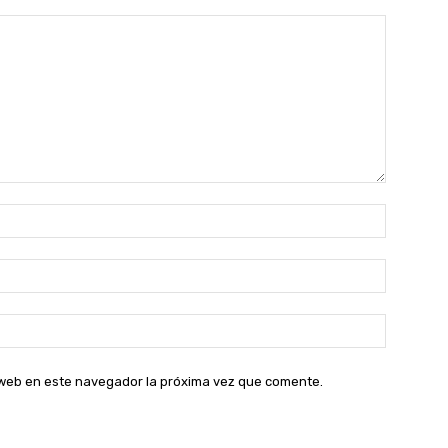
Nombre:
Correo
electróni
Sitio
web:
o web en este navegador la próxima vez que comente.