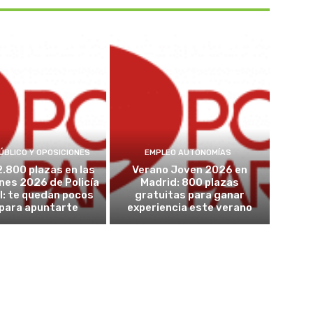
ÚBLICO Y OPOSICIONES
EMPLEO AUTONOMÍAS
2.800 plazas en las
Verano Joven 2026 en
nes 2026 de Policía
Madrid: 800 plazas
l: te quedan pocos
gratuitas para ganar
 para apuntarte
experiencia este verano