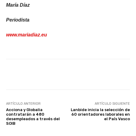
María Díaz
Periodista
www.mariadiaz.eu
Facebook
X
WhatsApp
Li
ARTÍCULO ANTERIOR
ARTÍCULO SIGUIENTE
Acciona y Globalia
Lanbide inicia la selección de
contratarán a 480
60 orientadores laborales en
desempleados a través del
el País Vasco
SOIB