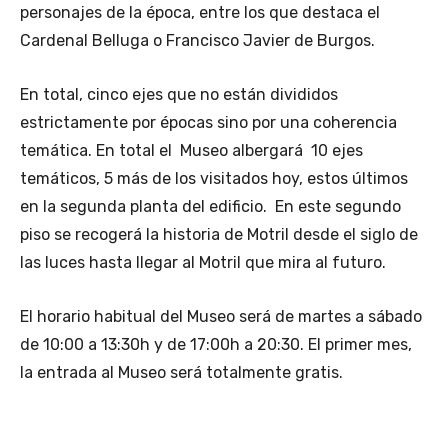
M
personajes de la época, entre los que destaca el
e
o
u
Cardenal Belluga o Francisco Javier de Burgos.
1
e
s
.
s
e
3
t
o
En total, cinco ejes que no están divididos
0
á
s
estrictamente por épocas sino por una coherencia
0
n
e
temática. En total el Museo albergará 10 ejes
.
d
r
temáticos, 5 más de los visitados hoy, estos últimos
0
i
á
en la segunda planta del edificio. En este segundo
0
v
d
0
i
e
piso se recogerá la historia de Motril desde el siglo de
e
d
m
las luces hasta llegar al Motril que mira al futuro.
u
i
a
r
d
r
El horario habitual del Museo será de martes a sábado
o
o
t
de 10:00 a 13:30h y de 17:00h a 20:30. El primer mes,
s
s
e
,
e
s
la entrada al Museo será totalmente gratis.
-
s
a
8
t
s
0
r
á