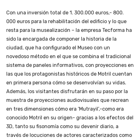
o
n
l
n
t
h
Con una inversión total de 1. 300.000 euros,- 800.
u
o
o
000 euros para la rehabilitación del edificio y lo que
n
t
r
resta para la musealización – la empresa Tecforma ha
a
a
a
sido la encargada de componer la historia de la
i
l
r
n
,
i
ciudad, que ha configurado el Museo con un
v
c
o
novedoso método en el que se combina el tradicional
e
i
h
sistema de paneles informativos, con proyecciones en
r
n
a
las que los protagonistas históricos de Motril cuentan
s
c
b
i
en primera persona cómo se desenvolvían su vidas.
o
i
ó
e
t
Además, los visitantes disfrutarán en su paso por la
n
j
u
muestra de proyecciones audiovisuales que recrean
t
e
a
en tres dimensiones cómo era ‘Mutrayil’,-como era
o
s
l
conocido Motril en su origen- gracias a los efectos del
t
q
d
a
u
e
3D, tanto su fisonomía como su devenir diario, a
l
e
l
través de locuciones de actores caracterizados como
d
n