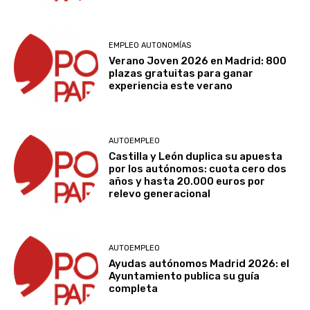
,
n
q
t
u
a
EMPLEO AUTONOMÍAS
e
d
Verano Joven 2026 en Madrid: 800
h
e
plazas gratuitas para ganar
a
l
experiencia este verano
c
e
o
d
n
i
AUTOEMPLEO
f
f
Castilla y León duplica su apuesta
i
i
por los autónomos: cuota cero dos
g
c
años y hasta 20.000 euros por
u
relevo generacional
i
r
o
a
.
d
AUTOEMPLEO
o
E
Ayudas autónomos Madrid 2026: el
e
n
Ayuntamiento publica su guía
completa
l
e
M
s