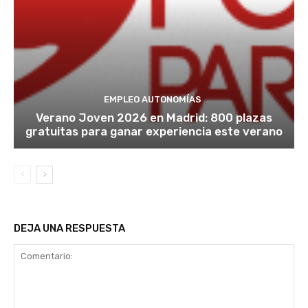
e
t
a
s
e
t
a
m
i
T
á
s
e
t
.
c
i
EMPLEO AUTONOMÍAS
f
c
Verano Joven 2026 en Madrid: 800 plazas
o
o
gratuitas para ganar experiencia este verano
r
s
m
,
a
5
h
m
a
á
s
s
DEJA UNA RESPUESTA
i
d
d
e
o
l
l
o
a
s