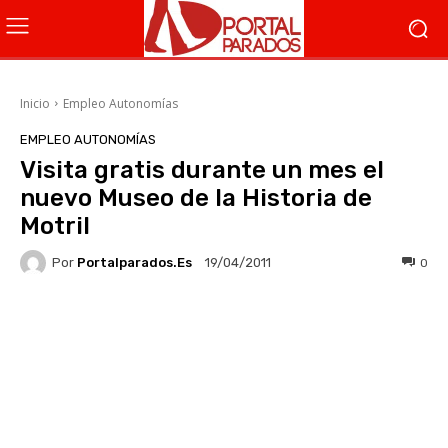
Inicio
Empleo Autonomías
EMPLEO AUTONOMÍAS
Visita gratis durante un mes el
nuevo Museo de la Historia de
Motril
Por
Portalparados.es
0
19/04/2011
Facebook
X
WhatsApp
Li
C
E
E