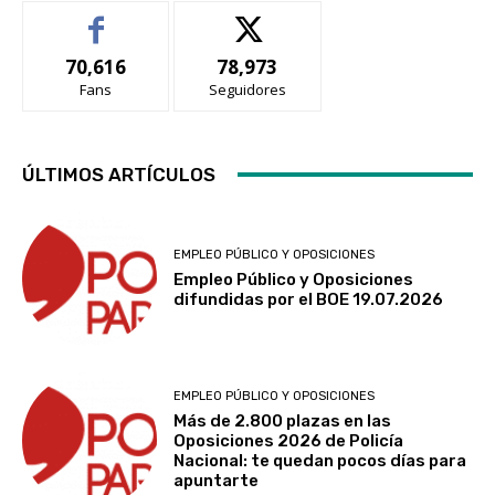
a
t
h
i
70,616
78,973
i
m
Fans
Seguidores
s
o
t
s
o
e
r
n
ÚLTIMOS ARTÍCULOS
i
l
a
a
d
s
EMPLEO PÚBLICO Y OPOSICIONES
e
e
Empleo Público y Oposiciones
l
g
difundidas por el BOE 19.07.2026
a
u
c
n
i
d
u
a
EMPLEO PÚBLICO Y OPOSICIONES
Más de 2.800 plazas en las
d
p
Oposiciones 2026 de Policía
a
l
Nacional: te quedan pocos días para
d
a
apuntarte