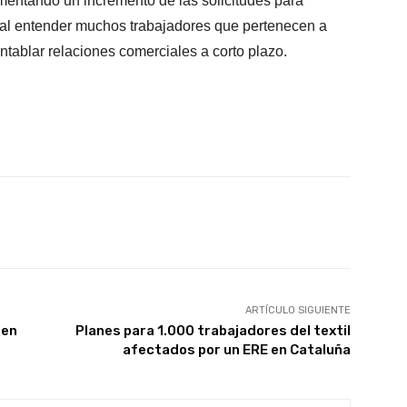
mentando un incremento de las solicitudes para
, al entender muchos trabajadores que pertenecen a
tablar relaciones comerciales a corto plazo.
X
WhatsApp
Linkedin
Email
ARTÍCULO SIGUIENTE
 en
Planes para 1.000 trabajadores del textil
afectados por un ERE en Cataluña