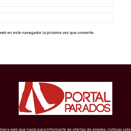
electróni
Sitio
web:
o web en este navegador la próxima vez que comente.
imera web que nació para informarte de ofertas de empleo, noticias sobr