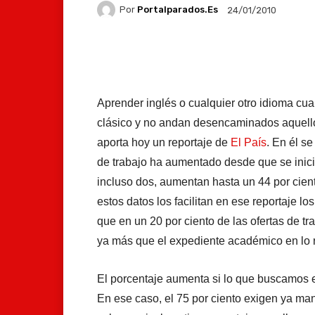
Por
Portalparados.es
24/01/2010
Facebook
X
Whats
Aprender inglés o cualquier otro idioma cu
clásico y no andan desencaminados aquello
aporta hoy un reportaje de
El País
. En él s
de trabajo ha aumentado desde que se inició
incluso dos, aumentan hasta un 44 por cient
estos datos los facilitan en ese reportaje
que en un 20 por ciento de las ofertas de tr
ya más que el expediente académico en lo re
El porcentaje aumenta si lo que buscamos e
En ese caso, el 75 por ciento exigen ya man