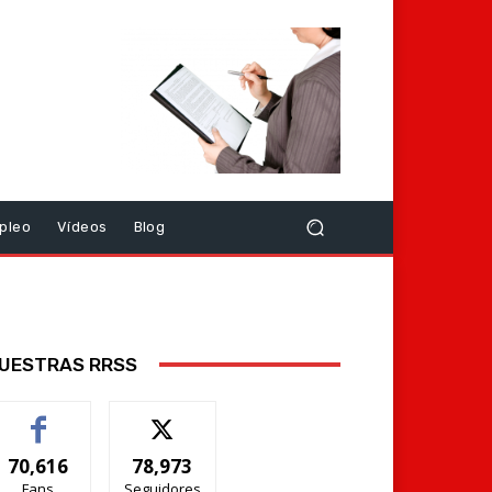
pleo
Vídeos
Blog
UESTRAS RRSS
70,616
78,973
Fans
Seguidores